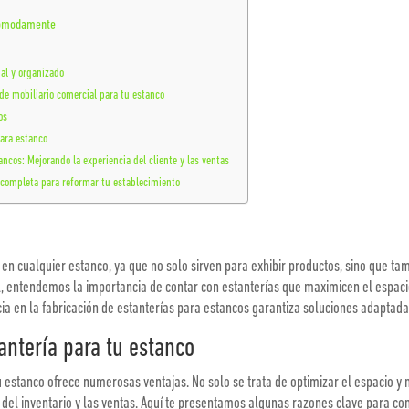
 cómodamente
al y organizado
 de mobiliario comercial para tu estanco
os
ara estanco
ancos: Mejorando la experiencia del cliente y las ventas
 completa para reformar tu establecimiento
en cualquier estanco, ya que no solo sirven para exhibir productos, sino que tam
il, entendemos la importancia de contar con estanterías que maximicen el espaci
ia en la fabricación de estanterías para estancos garantiza soluciones adaptada
ntería para tu estanco
 estanco ofrece numerosas ventajas. No solo se trata de optimizar el espacio y m
n del inventario y las ventas. Aquí te presentamos algunas razones clave para c