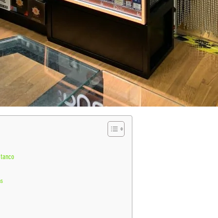
stanco
as
s